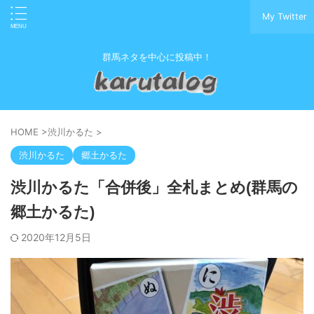
My Twitter
群馬ネタを中心に投稿中！
HOME
>
渋川かるた
>
渋川かるた
郷土かるた
渋川かるた「合併後」全札まとめ(群馬の
郷土かるた)
2020年12月5日