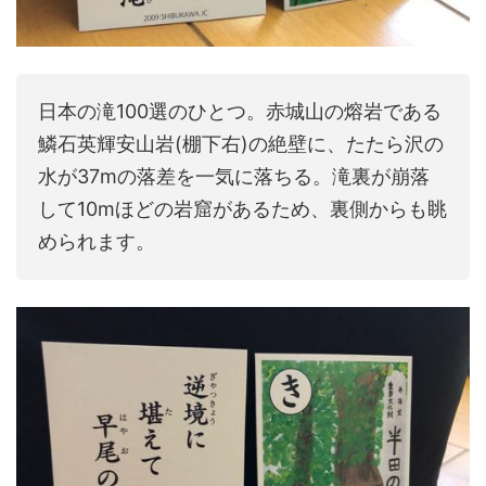
日本の滝100選のひとつ。赤城山の熔岩である
鱗石英輝安山岩(棚下右)の絶壁に、たたら沢の
水が37mの落差を一気に落ちる。滝裏が崩落
して10mほどの岩窟があるため、裏側からも眺
められます。