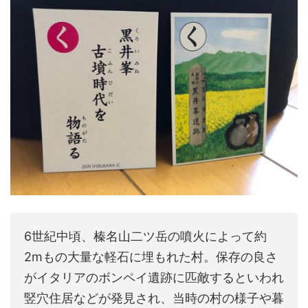
6世紀中頃、榛名山二ツ岳の噴火によって約
2mもの大量な軽石に埋もれた村。保存の良さ
がイタリアのボンペイ遺跡に匹敵するといわれ
竪穴住居などが発見され、当時の村の様子や暮