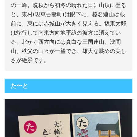
の一峰。晩秋から初冬の晴れた日に山頂に登る
と、東村(現東吾妻町)は眼下に、榛名連山は眼
前に、東には赤城山が大きく見える。坂東太郎
は蛇行して南東方向地平線の彼方に消えてい
る。北から西方向には真白な三国連山、浅間
山、秩父の山々が一望でき、雄大な眺めの美し
さが絶景です。
た〜と