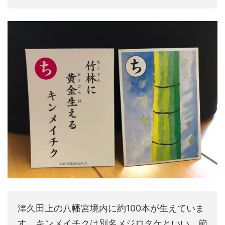
津久田上の八幡宮境内に約100本が生えていま
す。キンメイチクは別名メジロタケといい、節