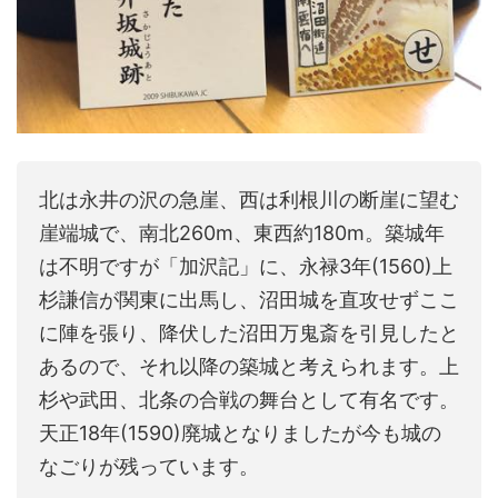
北は永井の沢の急崖、西は利根川の断崖に望む
崖端城で、南北260m、東西約180m。築城年
は不明ですが「加沢記」に、永禄3年(1560)上
杉謙信が関東に出馬し、沼田城を直攻せずここ
に陣を張り、降伏した沼田万鬼斎を引見したと
あるので、それ以降の築城と考えられます。上
杉や武田、北条の合戦の舞台として有名です。
天正18年(1590)廃城となりましたが今も城の
なごりが残っています。