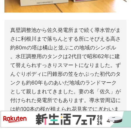
真壁調整池から佐久発電所まで続く導水管がま
さに利根川まで落ちんとする所にそびえる高さ
約80mの塔は橘山と並ぶこの地域のシンボル
。水圧調整用のタンクは2代目で昭和62年に建
て替えられすっきりスマートになりました。ず
んぐりボディに円錐形の笠をかぶった初代のタ
ンクも約60年ものあいだ地域のランドマーク
として親しまれてきました。妻の名「佐久」が
付けられた発電所でもあります。導水管周辺に
は約100本の桜が植えられ花見客でにぎわいま
す。