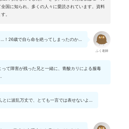
て全国に知られ、多くの人々に愛読されています。資料
ます。
…！26歳で自ら命を絶ってしまったのか…
ふく老師
よって障害が残った兄と一緒に、青酸カリによる服毒
…
んとに波乱万丈で、とても一言では表せないよ…