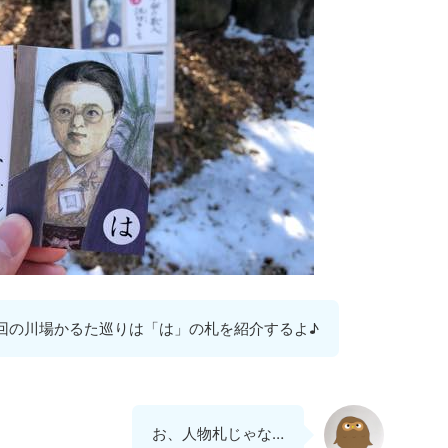
回の川場かるた巡りは「は」の札を紹介するよ♪
お、人物札じゃな…