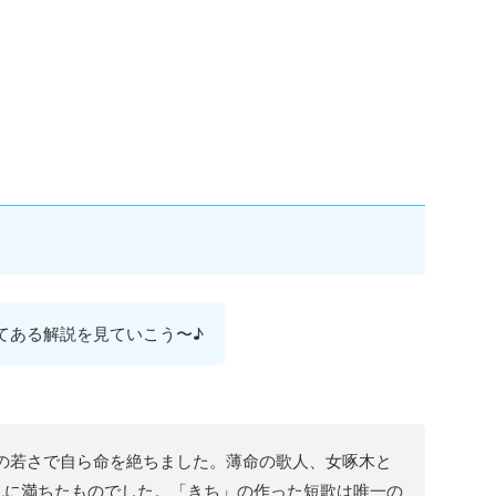
てある解説を見ていこう〜♪
26歳の若さで自ら命を絶ちました。薄命の歌人、女啄木と
乱に満ちたものでした。「きち」の作った短歌は唯一の