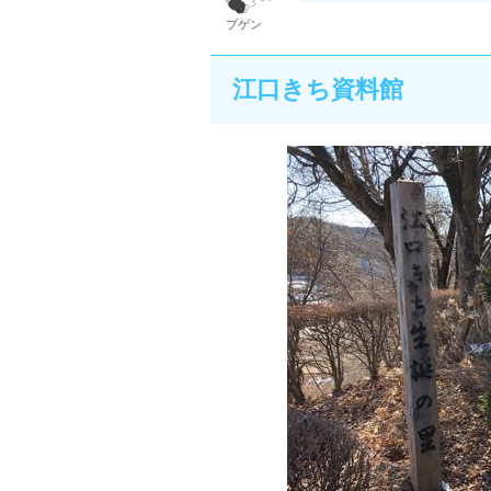
ブゲン
江口きち資料館