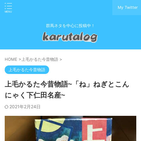
My Twitter
群馬ネタを中心に投稿中！
HOME
>
上毛かるた今昔物語
>
上毛かるた今昔物語
上毛かるた今昔物語~「ね」ねぎとこん
にゃく下仁田名産~
2021年2月24日