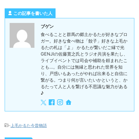
この記事を書いた人
ブゲン
食べることと群馬の郷土かるたが好きなブロ
ガー。好きな食べ物は「餃子」好きな上毛か
るたの札は「よ」 かるたが繋いだご縁で光
GENJIの佐藤寛之氏とラジオ共演を果たし、
ライブイベントでは司会や補助を頼まれたこ
とも…。自分には無縁と思われた世界を知
り、戸惑いもあったがやれば出来ると自信に
繋がる。つまり何が言いたいかというと、か
るたって人と人を繋げる不思議な魅力がある
♪
-
上毛かるた今昔物語