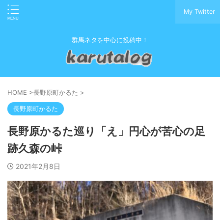
My Twitter
群馬ネタを中心に投稿中！
HOME
>
長野原町かるた
>
長野原町かるた
長野原かるた巡り「え」円心が苦心の足
跡久森の峠
2021年2月8日