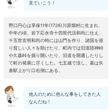
見ていこう！
ブゲン
野口円心は享保11年(1726)川原畑村に生まれ、
中年の頃、岩下応永寺十四世代活和尚に仕え、
十五世玄明和尚の時には山門を作り、諸国を巡
り貧しい人々を助けたり、町内では旧道陸神峠
や久森峠を掘り開いたり、旧道を開通したりし
て町の発展に尽くした。七五歳で没し、墓は矢
倉駅上がり口右側にある。
他人のために色んな事をしてきた人
なんだね！
ブゲン