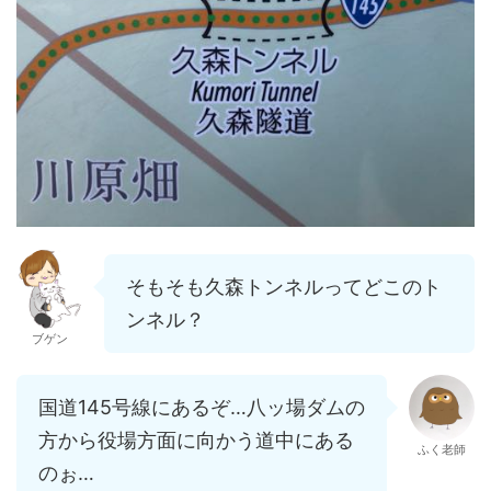
そもそも久森トンネルってどこのト
ンネル？
ブゲン
国道145号線にあるぞ…八ッ場ダムの
方から役場方面に向かう道中にある
ふく老師
のぉ…