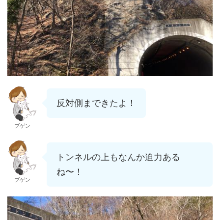
反対側まできたよ！
ブゲン
トンネルの上もなんか迫力ある
ね〜！
ブゲン