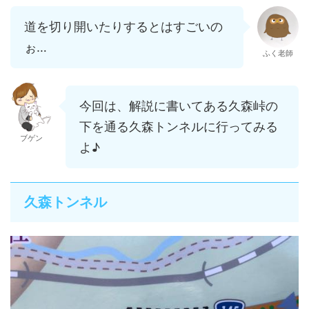
道を切り開いたりするとはすごいの
ぉ…
ふく老師
今回は、解説に書いてある久森峠の
下を通る久森トンネルに行ってみる
ブゲン
よ♪
久森トンネル