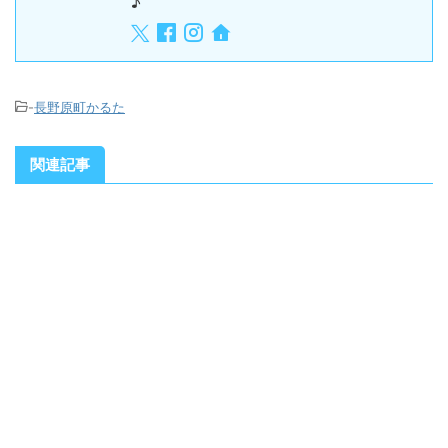
♪
-
長野原町かるた
関連記事