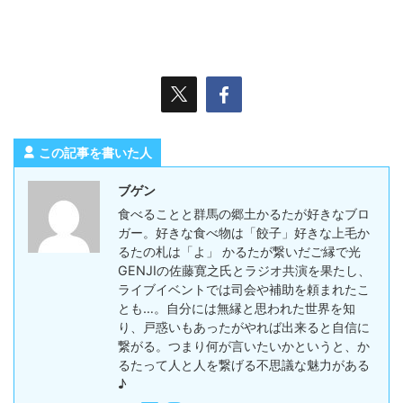
この記事を書いた人
ブゲン
食べることと群馬の郷土かるたが好きなブロ
ガー。好きな食べ物は「餃子」好きな上毛か
るたの札は「よ」 かるたが繋いだご縁で光
GENJIの佐藤寛之氏とラジオ共演を果たし、
ライブイベントでは司会や補助を頼まれたこ
とも…。自分には無縁と思われた世界を知
り、戸惑いもあったがやれば出来ると自信に
繋がる。つまり何が言いたいかというと、か
るたって人と人を繋げる不思議な魅力がある
♪