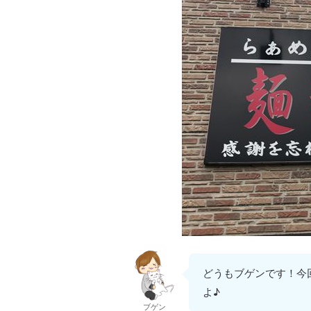
どうもブゲンです！今
よ♪
ブゲン