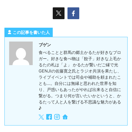
この記事を書いた人
ブゲン
食べることと群馬の郷土かるたが好きなブロ
ガー。好きな食べ物は「餃子」好きな上毛か
るたの札は「よ」 かるたが繋いだご縁で光
GENJIの佐藤寛之氏とラジオ共演を果たし、
ライブイベントでは司会や補助を頼まれたこ
とも…。自分には無縁と思われた世界を知
り、戸惑いもあったがやれば出来ると自信に
繋がる。つまり何が言いたいかというと、か
るたって人と人を繋げる不思議な魅力がある
♪